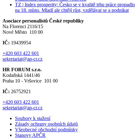
TZ | Index prosperity: Česko se v kvalitě trhu práce propadlo
na 18. místo. Mladí ale chtějí růst, vzdělávat se a podnikat
Asociace personalistů České republiky
Na Florenci 2116/15
Nové Město 110 00
IČ:
19439954
+420 603 422 601
sekretariat@ap-cr.cz
HR FORUM s.r.o.
Kodaňská 1441/46
Praha 10 - Vršovice 101 00
IČ:
26752921
+420 603 422 601
sekretariat@ap-cr.cz
Soubory k stažení
Zásady ochrany osobních údajů
Všeobecné obchodní podmínky
Stanovy APČR