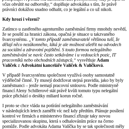
včas obrátit na odborníky,“
doplňuje advokátka s tím, že právě
právníci dokážou snadno odhalit, co je legální a co už nikoli.
Kdy hrozí i vězení?
Zatímco u zastřeného agenturního zaměstnání firmy mnohdy nevědí,
že se pouští za hranici zákona, opačná je situace u takzvaného
švarcsystému.
„V tomto případě zaměstnavatelé většinou tuší, že
dělají něco nezákonného, láká je ale možnost ušetřit na odvodech
za sociální a zdravotní pojištění. S touto formou nelegálního
zaměstnávání se navíc často setkáváme i u vedoucích pozic, IT
pracovníků nebo obchodních zástupců,“
vysvětluje
Adam
Valíček
z
Advokátní kanceláře Valíček & Valíčková
.
V případě švarcsystému společnost využívá osoby samostatně
výdělečně činné. Ty musejí dodržovat stejná pravidla, jako by byly
zaměstnanci – jenže nemají pracovní smlouvu. Podle ministryně
financí Aleny Schillerové stát právě kvůli tomuto typu nelegální
práce přichází o desítky miliard korun ročně.
I proto se chce vláda na potírání nelegálního zaměstnávání
v následujících letech zaměřit víc než kdy předtím. Plánuje posílení
kontrol ve firmách a ministerstvo financí zřizuje taky novou
specializovanou skupinu, která s odhalováním práce na černo
pomůže. Podle advokáta Adama Valíčka by se tak společnosti měly