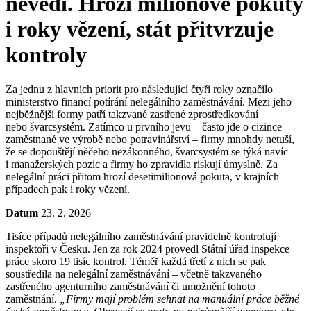
nevědí. Hrozí milionové pokuty
i roky vězení, stát přitvrzuje
kontroly
Za jednu z hlavních priorit pro následující čtyři roky označilo
ministerstvo financí potírání nelegálního zaměstnávání. Mezi jeho
nejběžnější formy patří takzvané zastřené zprostředkování
nebo švarcsystém. Zatímco u prvního jevu – často jde o cizince
zaměstnané ve výrobě nebo potravinářství – firmy mnohdy netuší,
že se dopouštějí něčeho nezákonného, švarcsystém se týká navíc
i manažerských pozic a firmy ho zpravidla riskují úmyslně. Za
nelegální práci přitom hrozí desetimilionová pokuta, v krajních
případech pak i roky vězení.
Datum
23. 2. 2026
Tisíce případů nelegálního zaměstnávání pravidelně kontrolují
inspektoři v Česku. Jen za rok 2024 provedl Státní úřad inspekce
práce skoro 19 tisíc kontrol. Téměř každá třetí z nich se pak
soustředila na nelegální zaměstnávání – včetně takzvaného
zastřeného agenturního zaměstnávání či umožnění tohoto
zaměstnání.
„Firmy mají problém sehnat na manuální práce běžné