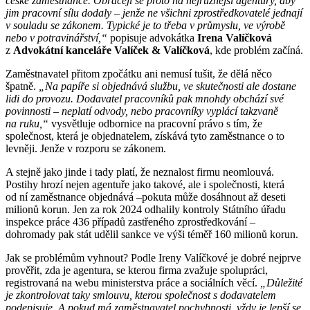
české zaměstnance. Obracejí se proto na nejrůznější agentury, aby
jim pracovní sílu dodaly – jenže ne všichni zprostředkovatelé jednají
v souladu se zákonem. Typické je to třeba v průmyslu, ve výrobě
nebo v potravinářství,“
popisuje advokátka
Irena Valíčková
z
Advokátní kanceláře Valíček & Valíčková
, kde problém začíná.
Zaměstnavatel přitom zpočátku ani nemusí tušit, že dělá něco
špatně.
„Na papíře si objednává službu, ve skutečnosti ale dostane
lidi do provozu. Dodavatel pracovníků pak mnohdy obchází své
povinnosti – neplatí odvody, nebo pracovníky vyplácí takzvaně
na ruku,“
vysvětluje odbornice na pracovní právo s tím, že
společnost, která je objednatelem, získává tyto zaměstnance o to
levněji. Jenže v rozporu se zákonem.
A stejně jako jinde i tady platí, že neznalost firmu neomlouvá.
Postihy hrozí nejen agentuře jako takové, ale i společnosti, která
od ní zaměstnance objednává –pokuta může dosáhnout až deseti
milionů korun. Jen za rok 2024 odhalily kontroly Státního úřadu
inspekce práce 436 případů zastřeného zprostředkování –
dohromady pak stát udělil sankce ve výši téměř 160 milionů korun.
Jak se problémům vyhnout? Podle Ireny Valíčkové je dobré nejprve
prověřit, zda je agentura, se kterou firma zvažuje spolupráci,
registrovaná na webu ministerstva práce a sociálních věcí.
„Důležité
je zkontrolovat taky smlouvu, kterou společnost s dodavatelem
podepisuje. A pokud má zaměstnavatel pochybnosti, vždy je lepší se