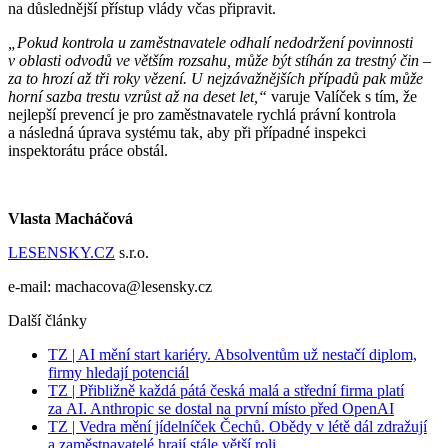
na důslednější přístup vlády včas připravit.
„Pokud kontrola u zaměstnavatele odhalí nedodržení povinnosti
v oblasti odvodů ve větším rozsahu, může být stíhán za trestný čin –
za to hrozí až tři roky vězení. U nejzávažnějších případů pak může
horní sazba trestu vzrůst až na deset let,“
varuje Valíček s tím, že
nejlepší prevencí je pro zaměstnavatele rychlá právní kontrola
a následná úprava systému tak, aby při případné inspekci
inspektorátu práce obstál.
Vlasta Macháčová
LESENSKY.CZ
s.r.o.
e-mail: machacova@lesensky.cz
Další články
TZ | AI mění start kariéry. Absolventům už nestačí diplom,
firmy hledají potenciál
TZ | Přibližně každá pátá česká malá a střední firma platí
za AI. Anthropic se dostal na první místo před OpenAI
TZ | Vedra mění jídelníček Čechů. Obědy v létě dál zdražují
a zaměstnavatelé hrají stále větší roli