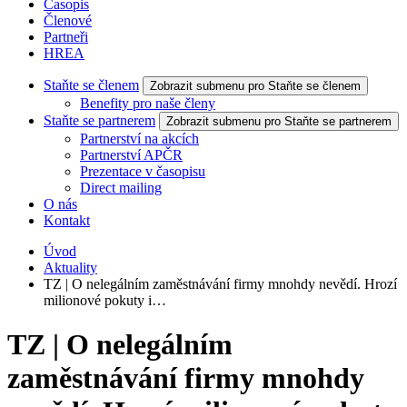
Časopis
Členové
Partneři
HREA
Staňte se členem
Zobrazit submenu pro Staňte se členem
Benefity pro naše členy
Staňte se partnerem
Zobrazit submenu pro Staňte se partnerem
Partnerství na akcích
Partnerství APČR
Prezentace v časopisu
Direct mailing
O nás
Kontakt
Úvod
Aktuality
TZ | O nelegálním zaměstnávání firmy mnohdy nevědí. Hrozí
milionové pokuty i…
TZ | O nelegálním
zaměstnávání firmy mnohdy