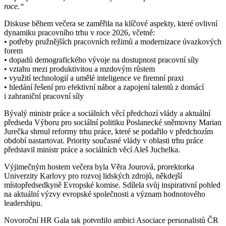
roce.“
Diskuse během večera se zaměřila na klíčové aspekty, které ovlivní
dynamiku pracovního trhu v roce 2026, včetně:
• potřeby pružnějších pracovních režimů a modernizace úvazkových
forem
• dopadů demografického vývoje na dostupnost pracovní síly
• vztahu mezi produktivitou a mzdovým růstem
• využití technologií a umělé inteligence ve firemní praxi
• hledání řešení pro efektivní nábor a zapojení talentů z domácí
i zahraniční pracovní síly
Bývalý ministr práce a sociálních věcí předchozí vlády a aktuální
předseda Výboru pro sociální politiku Poslanecké sněmovny Marian
Jurečka shrnul reformy trhu práce, které se podařilo v předchozím
období nastartovat. Priority současné vlády v oblasti trhu práce
představil ministr práce a sociálních věcí Aleš Juchelka.
Výjimečným hostem večera byla Věra Jourová, prorektorka
Univerzity Karlovy pro rozvoj lidských zdrojů, někdejší
místopředsedkyně Evropské komise. Sdílela svůj inspirativní pohled
na aktuální výzvy evropské společnosti a význam hodnotového
leadershipu.
Novoroční HR Gala tak potvrdilo ambici Asociace personalistů ČR