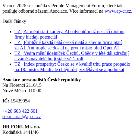
V roce 2026 se sloučila s People Management Forum, které tak
posiluje odborné zázemí Asociace. Více informací na
www.ap-cr.cz
.
Další články
TZ | AI mění start kariéry. Absolventům už nestačí diplom,
firmy hledají potenciál
TZ | Přibližně každá pátá česká malá a střední firma platí
za AI. Anthropic se dostal na první místo před OpenAI
TZ | Vedra mění jídelníček Čechů. Obědy v létě dál zdražují
a zaměstnavatelé hrají stále větší roli
TZ | Index prosperity: Česko se v kvalitě trhu práce propadlo
na 18. místo. Mladí ale chtějí růst, vzdělávat se a podnikat
Asociace personalistů České republiky
Na Florenci 2116/15
Nové Město 110 00
IČ:
19439954
+420 603 422 601
sekretariat@ap-cr.cz
HR FORUM s.r.o.
Kodaňská 1441/46