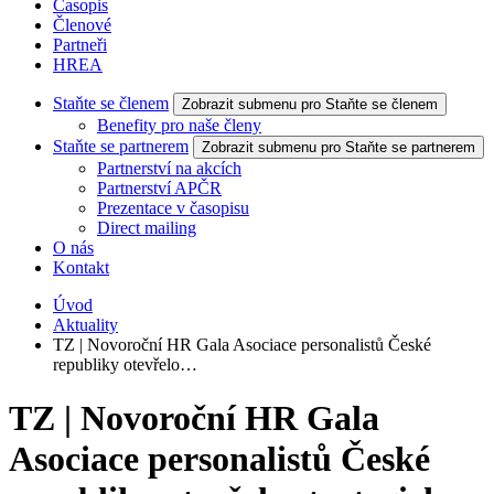
Časopis
Členové
Partneři
HREA
Staňte se členem
Zobrazit submenu pro Staňte se členem
Benefity pro naše členy
Staňte se partnerem
Zobrazit submenu pro Staňte se partnerem
Partnerství na akcích
Partnerství APČR
Prezentace v časopisu
Direct mailing
O nás
Kontakt
Úvod
Aktuality
TZ | Novoroční HR Gala Asociace personalistů České
republiky otevřelo…
TZ | Novoroční HR Gala
Asociace personalistů České