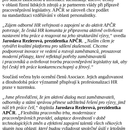
v oblasti řízení lidských zdrojů a je partnerem vlády při přípravě
pracovněprávní legislativy. APČR se zároveň chce podílet
na standardizaci vzdělávání v oblasti personalistiky.
„Zájem odborné HR veřejnosti o zapojení se do aktivit APČR
potvrzuje, že česká HR komunita je připravena aktivně ovlivňovat
nastavení trhu práce a reagovat na jeho strukturální výzvy,“
uvedla
Jaroslava Rezlerová, prezidentka APČR
.
„Naším cílem je
vytvářet kvalitní platformu pro sdílení zkušeností. Chceme
podporovat inovace ve vedení a rozvoji zaměstnanců, prosazovat
moderní přístupy, které reflektují potřeby zaměstnavatelů
i pracovníků a ovlivňovat tvorbu pracovněprávní legislativy tak, aby
byl český trh práce konkurenceschopný a férový.“
Součástí večera bylo ocenění členů Asociace. Jejich angažovanost
a dlouhodobá práce významně přispívají k profesionalizaci HR
praxe v tuzemsku.
„Jsme přesvědčeni, že jen aktivní dialog mezi zaměstnavateli,
odborníky a státní správou přinese udržitelná řešení pro výzvy, jimž
náš trh práce čelí,“
doplnila
Jaroslava Rezlerová, prezidentka
APČR
.
„Flexibilita pracovního trhu, modernizace
pracovněprávních pravidel, adaptace dovedností v době
technologických změn a efektivní zapojení talentů všech věkových
skupin jsou oblasti, které budou vyžadovat společné úsilí v letošním