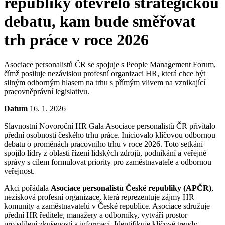
republiky otevřelo strategickou
debatu, kam bude směřovat
trh práce v roce 2026
Asociace personalistů ČR se spojuje s People Management Forum,
čímž posiluje nezávislou profesní organizaci HR, která chce být
silným odborným hlasem na trhu s přímým vlivem na vznikající
pracovněprávní legislativu.
Datum
16. 1. 2026
Slavnostní Novoroční HR Gala Asociace personalistů ČR přivítalo
přední osobnosti českého trhu práce. Iniciovalo klíčovou odbornou
debatu o proměnách pracovního trhu v roce 2026. Toto setkání
spojilo lídry z oblasti řízení lidských zdrojů, podnikání a veřejné
správy s cílem formulovat priority pro zaměstnavatele a odbornou
veřejnost.
Akci pořádala
Asociace personalistů České republiky (APČR)
,
nezisková profesní organizace, která reprezentuje zájmy HR
komunity a zaměstnavatelů v České republice. Asociace sdružuje
přední HR ředitele, manažery a odborníky, vytváří prostor
pro sdílení zkušeností a informací. Identifikuje klíčové trendy