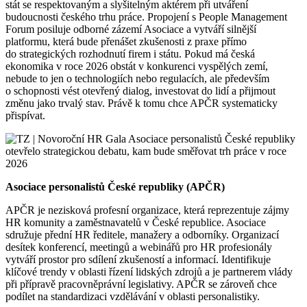
stát se respektovaným a slyšitelným aktérem při utváření
budoucnosti českého trhu práce. Propojení s People Management
Forum posiluje odborné zázemí Asociace a vytváří silnější
platformu, která bude přenášet zkušenosti z praxe přímo
do strategických rozhodnutí firem i státu. Pokud má česká
ekonomika v roce 2026 obstát v konkurenci vyspělých zemí,
nebude to jen o technologiích nebo regulacích, ale především
o schopnosti vést otevřený dialog, investovat do lidí a přijmout
změnu jako trvalý stav. Právě k tomu chce APČR systematicky
přispívat.
Asociace personalistů České republiky (APČR)
APČR je nezisková profesní organizace, která reprezentuje zájmy
HR komunity a zaměstnavatelů v České republice. Asociace
sdružuje přední HR ředitele, manažery a odborníky. Organizací
desítek konferencí, meetingů a webinářů pro HR profesionály
vytváří prostor pro sdílení zkušeností a informací. Identifikuje
klíčové trendy v oblasti řízení lidských zdrojů a je partnerem vlády
při přípravě pracovněprávní legislativy. APČR se zároveň chce
podílet na standardizaci vzdělávání v oblasti personalistiky.