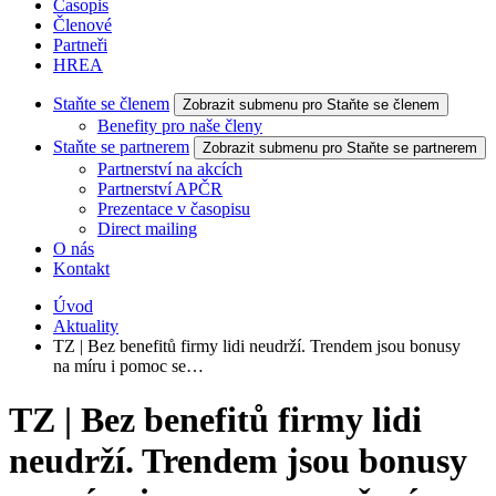
Časopis
Členové
Partneři
HREA
Staňte se členem
Zobrazit submenu pro Staňte se členem
Benefity pro naše členy
Staňte se partnerem
Zobrazit submenu pro Staňte se partnerem
Partnerství na akcích
Partnerství APČR
Prezentace v časopisu
Direct mailing
O nás
Kontakt
Úvod
Aktuality
TZ | Bez benefitů firmy lidi neudrží. Trendem jsou bonusy
na míru i pomoc se…
TZ | Bez benefitů firmy lidi
neudrží. Trendem jsou bonusy