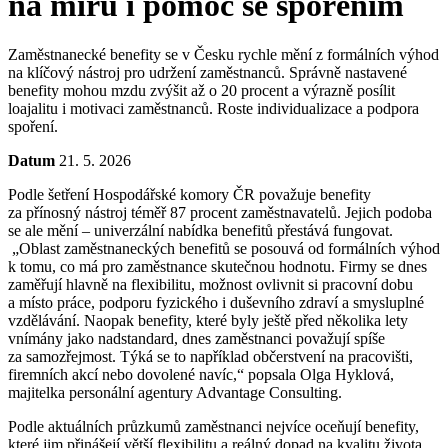
na míru i pomoc se spořením
Zaměstnanecké benefity se v Česku rychle mění z formálních výhod
na klíčový nástroj pro udržení zaměstnanců. Správně nastavené
benefity mohou mzdu zvýšit až o 20 procent a výrazně posílit
loajalitu i motivaci zaměstnanců. Roste individualizace a podpora
spoření.
Datum
21. 5. 2026
Podle šetření Hospodářské komory ČR považuje benefity
za přínosný nástroj téměř 87 procent zaměstnavatelů. Jejich podoba
se ale mění – univerzální nabídka benefitů přestává fungovat.
„Oblast zaměstnaneckých benefitů se posouvá od formálních výhod
k tomu, co má pro zaměstnance skutečnou hodnotu. Firmy se dnes
zaměřují hlavně na flexibilitu, možnost ovlivnit si pracovní dobu
a místo práce, podporu fyzického i duševního zdraví a smysluplné
vzdělávání. Naopak benefity, které byly ještě před několika lety
vnímány jako nadstandard, dnes zaměstnanci považují spíše
za samozřejmost. Týká se to například občerstvení na pracovišti,
firemních akcí nebo dovolené navíc,“ popsala Olga Hyklová,
majitelka personální agentury Advantage Consulting.
Podle aktuálních průzkumů zaměstnanci nejvíce oceňují benefity,
které jim přinášejí větší flexibilitu a reálný dopad na kvalitu života.