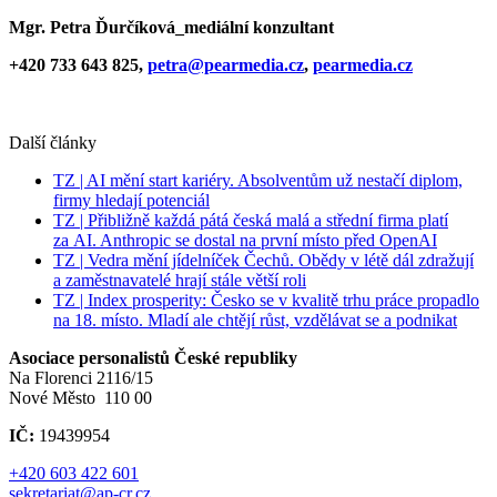
Mgr. Petra Ďurčíková
_mediální konzultant
+420 733 643 825,
petra@pearmedia.cz
,
pearmedia.cz
Další články
TZ | AI mění start kariéry. Absolventům už nestačí diplom,
firmy hledají potenciál
TZ | Přibližně každá pátá česká malá a střední firma platí
za AI. Anthropic se dostal na první místo před OpenAI
TZ | Vedra mění jídelníček Čechů. Obědy v létě dál zdražují
a zaměstnavatelé hrají stále větší roli
TZ | Index prosperity: Česko se v kvalitě trhu práce propadlo
na 18. místo. Mladí ale chtějí růst, vzdělávat se a podnikat
Asociace personalistů České republiky
Na Florenci 2116/15
Nové Město 110 00
IČ:
19439954
+420 603 422 601
sekretariat@ap-cr.cz