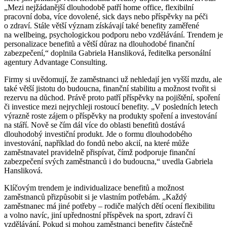
„Mezi nejžádanější dlouhodobě patří home office, flexibilní
pracovní doba, více dovolené, sick days nebo příspěvky na péči
o zdraví. Stále větší význam získávají také benefity zaměřené
na wellbeing, psychologickou podporu nebo vzdělávání. Trendem je
personalizace benefitů a větší důraz na dlouhodobé finanční
zabezpečení,“ doplnila Gabriela Hansliková, ředitelka personální
agentury Advantage Consulting.
Firmy si uvědomují, že zaměstnanci už nehledají jen vyšší mzdu, ale
také větší jistotu do budoucna, finanční stabilitu a možnost tvořit si
rezervu na důchod. Právě proto patří příspěvky na pojištění, spoření
či investice mezi nejrychleji rostoucí benefity. „V posledních letech
výrazně roste zájem o příspěvky na produkty spoření a investování
na stáří. Nově se čím dál více do oblasti benefitů dostává
dlouhodobý investiční produkt. Jde o formu dlouhodobého
investování, například do fondů nebo akcií, na které může
zaměstnavatel pravidelně přispívat, čímž podporuje finanční
zabezpečení svých zaměstnanců i do budoucna,“ uvedla Gabriela
Hansliková.
Klíčovým trendem je individualizace benefitů a možnost
zaměstnanců přizpůsobit si je vlastním potřebám. „Každý
zaměstnanec má jiné potřeby – rodiče malých dětí ocení flexibilitu
a volno navíc, jiní upřednostní příspěvek na sport, zdraví či
vzdělávání. Pokud si mohou zaměstnanci benefity částečně