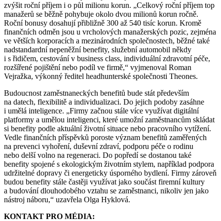
zvýšit roční příjem i o půl milionu korun. „Celkový roční příjem top
manažerů se běžně pohybuje okolo dvou milionů korun ročně.
Roční bonusy dosahují přibližně 300 až 540 tisíc korun. Kromě
finančních odměn jsou u vrcholových manažerských pozic, zejména
ve větších korporacích a mezinárodních společnostech, běžné také
nadstandardní nepeněžní benefity, služební automobil někdy
i s řidičem, cestování v business class, individuální zdravotní péče,
rozšířené pojištění nebo podíl ve firmě,“ vyjmenoval Roman
Vejražka, výkonný ředitel headhunterské společnosti Theones.
Budoucnost zaměstnaneckých benefitů bude stát především
na datech, flexibilitě a individualizaci. Do jejich podoby zasáhne
i umělá inteligence. „Firmy začnou stále více využívat digitální
platformy a umělou inteligenci, které umožní zaměstnancům skládat
si benefity podle aktuální životní situace nebo pracovního vytížení.
Vedle finančních příspěvků poroste význam benefitů zaměřených
na prevenci vyhoření, duševní zdraví, podporu péče o rodinu
nebo delší volno na regeneraci. Do popředí se dostanou také
benefity spojené s ekologickým životním stylem, například podpora
udržitelné dopravy či energeticky úsporného bydlení. Firmy zároveň
budou benefity stále častěji využívat jako součást firemní kultury
a budování dlouhodobého vztahu se zaměstnanci, nikoliv jen jako
nástroj náboru,“ uzavřela Olga Hyklová.
KONTAKT PRO MÉDIA: