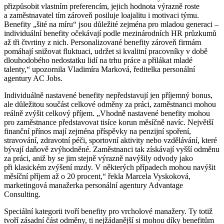
přizpůsobit vlastním preferencím, jejich hodnota výrazně roste
a zaměstnavatel tím zároveň posiluje loajalitu i motivaci týmu.
Benefity „šité na míru“ jsou důležité zejména pro mladou generaci –
individuální benefity očekávají podle mezinárodních HR průzkumů
až tři čtvrtiny z nich. Personalizované benefity zároveň firmám
pomáhají snižovat fluktuaci, udržet si kvalitní pracovníky v době
dlouhodobého nedostatku lidí na trhu práce a přilákat mladé
talenty,“ upozornila Vladimíra Marková, ředitelka personální
agentury AC Jobs.
Individuálně nastavené benefity nepředstavují jen příjemný bonus,
ale důležitou součást celkové odměny za práci, zaměstnanci mohou
reálně zvýšit celkový příjem. „Vhodně nastavené benefity mohou
pro zaměstnance představovat tisíce korun měsíčně navíc. Největší
finanční přínos mají zejména příspěvky na penzijní spoření,
stravování, zdravotní péči, sportovní aktivity nebo vzdělávání, které
bývají daňově zvýhodněné. Zaměstnanci tak získávají vyšší odměnu
za práci, aniž by se jim stejně výrazně navýšily odvody jako
při klasickém zvýšení mzdy. V některých případech mohou navýšit
měsíční příjem až o 20 procent,“ řekla Marcela Vyskoková,
marketingová manažerka personální agentury Advantage
Consulting.
Speciální kategorii tvoří benefity pro vrcholové manažery. Ty totiž
tvoří zásadní část odměny, ti nejžádanější si mohou díky benefitům