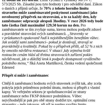
573/2025 Sb. Zásadní jsou tyto hodnoty i pro odvádění daní. Zákon
o daních z příjmů určuje, že
70% z tohoto horního limitu
stravného může zaměstnavatel poskytnout zaměstnanci jako
osvobozený příspěvek na stravování, a to za každý den, kdy
zaměstnanec odpracuje alespoň 3hodiny. V roce 2026 tedy bude
tato částka činit maximálně 129,50 korun na den.
Pro
zaměstnavatele se tím zvyšuje suma, kterou mohou podpořit zdravé
a pravidelné stravování svých zaměstnanců.
„Stravenky se
v průzkumech opakovaně řadí k nejoblíbenějším benefitům vůbec.
Jak uvádějí sami zaměstnanci– pokud je dostávají, stravují se
pravidelněji a kvalitněji. Pokud by o příspěvek přišli, až 52 % z nich
by omezilo návštěvu restaurací. V situaci ,kdy zejména kvůli
rostoucím cenám hlásí až třetina stravovacích zařízení pokles
návštěvnosti, jde o důležitý krok k podpoře dostupnosti vyváženého
poledního menu,“
říká Aneta Martišková, členka vedení společnosti
Edenred
Přispět si může i zaměstnanec
Chtějí-li zaměstnanci hodnotu svých stravenek zvýšit tak, aby zcela
pokryla jejich průměrnou polední útratu, mohou si přispět z vlastní
kapsy. Ve veřejném sektoru je spolufinancování ze strany
zaměstnance nebo FKSP dokonce podmínkou. Vůbec
nejvýhodnější je pak pro obě strany dodržet tzv. optimální cenu
stravenky – tedy takovou, při níž je naplno využito limitu