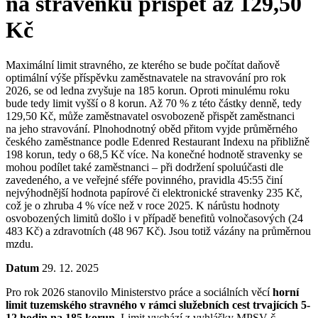
na stravenku přispět až 129,50
Kč
Maximální limit stravného, ze kterého se bude počítat daňově
optimální výše příspěvku zaměstnavatele na stravování pro rok
2026, se od ledna zvyšuje na 185 korun. Oproti minulému roku
bude tedy limit vyšší o 8 korun. Až 70 % z této částky denně, tedy
129,50 Kč, může zaměstnavatel osvobozeně přispět zaměstnanci
na jeho stravování. Plnohodnotný oběd přitom vyjde průměrného
českého zaměstnance podle Edenred Restaurant Indexu na přibližně
198 korun, tedy o 68,5 Kč více. Na konečné hodnotě stravenky se
mohou podílet také zaměstnanci – při dodržení spoluúčasti dle
zavedeného, a ve veřejné sféře povinného, pravidla 45:55 činí
nejvýhodnější hodnota papírové či elektronické stravenky 235 Kč,
což je o zhruba 4 % více než v roce 2025. K nárůstu hodnoty
osvobozených limitů došlo i v případě benefitů volnočasových (24
483 Kč) a zdravotních (48 967 Kč). Jsou totiž vázány na průměrnou
mzdu.
Datum
29. 12. 2025
Pro rok 2026 stanovilo Ministerstvo práce a sociálních věcí
horní
limit tuzemského stravného v rámci služebních cest trvajících 5-
12 hodin na 185 korun
. Limit vychází z vyhlášky MPSV č.