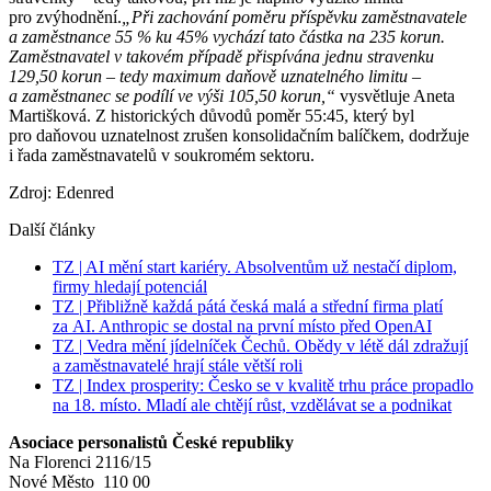
pro zvýhodnění.
„Při zachování poměru příspěvku zaměstnavatele
a zaměstnance 55 % ku 45% vychází tato částka na 235 korun.
Zaměstnavatel v takovém případě přispívána jednu stravenku
129,50 korun – tedy maximum daňově uznatelného limitu –
a zaměstnanec se podílí ve výši 105,50 korun,“
vysvětluje Aneta
Martišková. Z historických důvodů poměr 55:45, který byl
pro daňovou uznatelnost zrušen konsolidačním balíčkem, dodržuje
i řada zaměstnavatelů v soukromém sektoru.
Zdroj: Edenred
Další články
TZ | AI mění start kariéry. Absolventům už nestačí diplom,
firmy hledají potenciál
TZ | Přibližně každá pátá česká malá a střední firma platí
za AI. Anthropic se dostal na první místo před OpenAI
TZ | Vedra mění jídelníček Čechů. Obědy v létě dál zdražují
a zaměstnavatelé hrají stále větší roli
TZ | Index prosperity: Česko se v kvalitě trhu práce propadlo
na 18. místo. Mladí ale chtějí růst, vzdělávat se a podnikat
Asociace personalistů České republiky
Na Florenci 2116/15
Nové Město 110 00