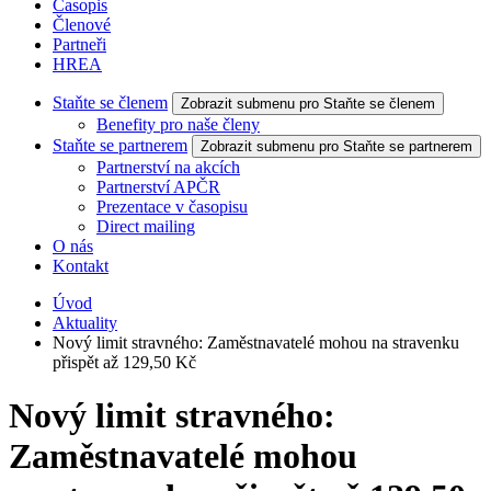
Časopis
Členové
Partneři
HREA
Staňte se členem
Zobrazit submenu pro Staňte se členem
Benefity pro naše členy
Staňte se partnerem
Zobrazit submenu pro Staňte se partnerem
Partnerství na akcích
Partnerství APČR
Prezentace v časopisu
Direct mailing
O nás
Kontakt
Úvod
Aktuality
Nový limit stravného: Zaměstnavatelé mohou na stravenku
přispět až 129,50 Kč
Nový limit stravného:
Zaměstnavatelé mohou