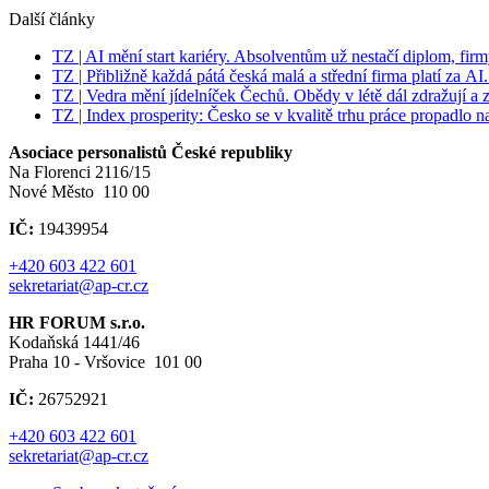
Další články
TZ | AI mění start kariéry. Absolventům už nestačí diplom, firm
TZ | Přibližně každá pátá česká malá a střední firma platí za A
TZ | Vedra mění jídelníček Čechů. Obědy v létě dál zdražují a za
TZ | Index prosperity: Česko se v kvalitě trhu práce propadlo na
Asociace personalistů České republiky
Na Florenci 2116/15
Nové Město 110 00
IČ:
19439954
+420 603 422 601
sekretariat@ap-cr.cz
HR FORUM s.r.o.
Kodaňská 1441/46
Praha 10 - Vršovice 101 00
IČ:
26752921
+420 603 422 601
sekretariat@ap-cr.cz