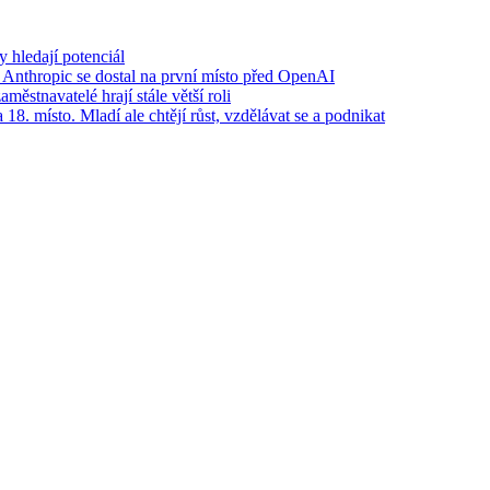
y hledají potenciál
I. Anthropic se dostal na první místo před OpenAI
městnavatelé hrají stále větší roli
 18. místo. Mladí ale chtějí růst, vzdělávat se a podnikat