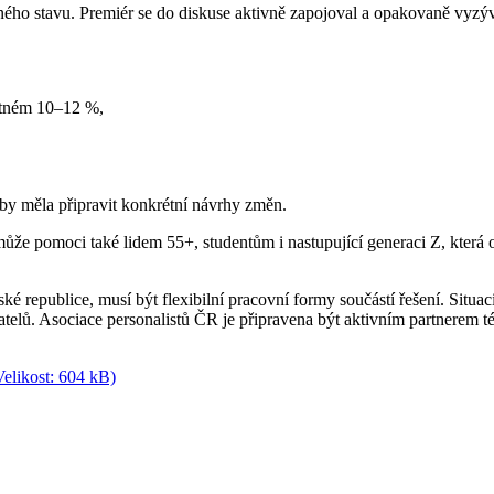
ého stavu. Premiér se do diskuse aktivně zapojoval a opakovaně vyzýv
istném 10–12 %,
 by měla připravit konkrétní návrhy změn.
může pomoci také lidem 55+, studentům i nastupující generaci Z, která
é republice, musí být flexibilní pracovní formy součástí řešení. Situ
atelů. Asociace personalistů ČR je připravena být aktivním partnerem t
Velikost: 604 kB)