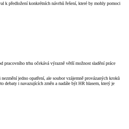
al k předložení konkrétních návrhů řešení, které by mohly pomoci
 od pracovního trhu očekává výrazně větší možnost sladění práce
aci nezmění jedno opatření, ale soubor vzájemně provázaných kroků
éto debaty i navazujících změn a nadále být HR hlasem, který je