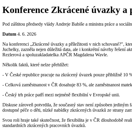
Konference Zkrácené úvazky a př
Pod záštitou předsedy vlády Andreje Babiše a ministra práce a sociál
Datum
4. 6. 2026
Na konferenci „Zkrácené úvazky a příležitosti v nich schované?", kte
Juchelky, zazněla nejen důležitá data, ale i konkrétní návrhy řešení
Rezlerová a spoluzakladatelka APČR Magdalena Wavle.
Několik faktů, které nelze přehlížet:
- V České republice pracuje na zkrácený úvazek pouze přibližně 10 
- Celková zaměstnanost v ČR dosahuje 83 %, ale zaměstnanost matek 
- Český trh práce patří mezi nejméně flexibilní v Evropské unii.
Diskuse zároveň potvrdila, že současný stav není způsoben jediným f
dostupné péče o děti, nízké nabídky zkrácených úvazků ze strany zaměs
Svou roli hraje také skutečnost, že flexibilita je v ČR dlouhodobě 
standardních zkrácených pracovních úvazků.