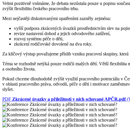
Velmi pozitivně vnímáme, že debata nezůstala pouze u popisu současn
zvýšit flexibilitu českého pracovního trhu.
Mezi nejčastěji diskutovanými opatřeními zazněly zejména:
vyšší podpora zkrácených úvazků prostřednictvím slev na poj
revize nastavení dohod a jejich odvodového zatížení,
rozvoj systému péče o děti,
zkrácení rodičovské dovolené na dva roky.
Za klíčový výstup považujeme příslib vzniku pracovní skupiny, která
Téma se rozhodně netýká pouze rodičů malých dětí. Větší flexibilita 
a osobního života.
Pokud chceme dlouhodobě zvýšit využití pracovního potenciálu v Česk
v oblasti pracovního práva, odvodů, péče o děti i motivace zaměstnav
slyšet.
PDF
Zkrácené úvazky a příležitosti v nich schované APČR.pdf
(