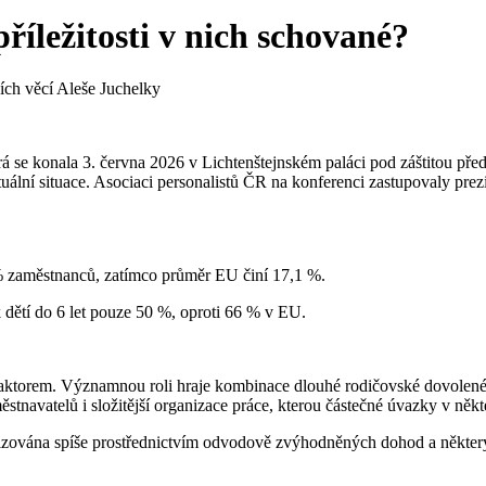
íležitosti v nich schované?
ních věcí Aleše Juchelky
rá se konala 3. června 2026 v Lichtenštejnském paláci pod záštitou před
 aktuální situace. Asociaci personalistů ČR na konferenci zastupovaly
% zaměstnanců, zatímco průměr EU činí 17,1 %.
dětí do 6 let pouze 50 %, oproti 66 % v EU.
aktorem. Významnou roli hraje kombinace dlouhé rodičovské dovolené, 
tnavatelů i složitější organizace práce, kterou částečné úvazky v někt
realizována spíše prostřednictvím odvodově zvýhodněných dohod a někte