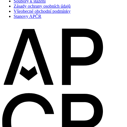
Soubory k stažení
Zásady ochrany osobních údajů
Všeobecné obchodní podmínky
Stanovy APČR