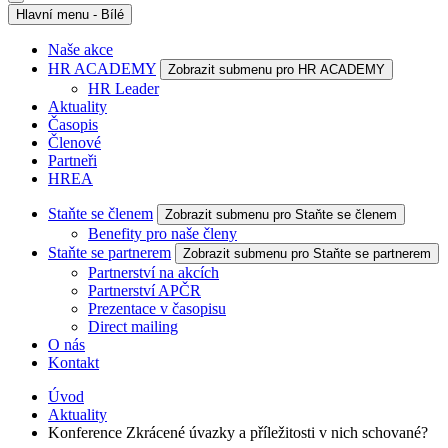
Hlavní menu - Bílé
Naše akce
HR ACADEMY
Zobrazit submenu pro HR ACADEMY
HR Leader
Aktuality
Časopis
Členové
Partneři
HREA
Staňte se členem
Zobrazit submenu pro Staňte se členem
Benefity pro naše členy
Staňte se partnerem
Zobrazit submenu pro Staňte se partnerem
Partnerství na akcích
Partnerství APČR
Prezentace v časopisu
Direct mailing
O nás
Kontakt
Úvod
Aktuality
Konference Zkrácené úvazky a příležitosti v nich schované?