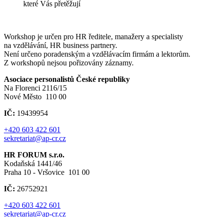
které Vás přetěžují
Workshop je určen pro HR ředitele, manažery a specialisty
na vzdělávání, HR business partnery.
Není určeno poradenským a vzdělávacím firmám a lektorům.
Z workshopů nejsou pořizovány záznamy.
Asociace personalistů České republiky
Na Florenci 2116/15
Nové Město 110 00
IČ:
19439954
+420 603 422 601
sekretariat@ap-cr.cz
HR FORUM s.r.o.
Kodaňská 1441/46
Praha 10 - Vršovice 101 00
IČ:
26752921
+420 603 422 601
sekretariat@ap-cr.cz