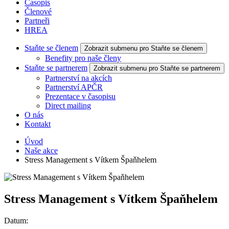
Časopis
Členové
Partneři
HREA
Staňte se členem
Zobrazit submenu pro Staňte se členem
Benefity pro naše členy
Staňte se partnerem
Zobrazit submenu pro Staňte se partnerem
Partnerství na akcích
Partnerství APČR
Prezentace v časopisu
Direct mailing
O nás
Kontakt
Úvod
Naše akce
Stress Management s Vítkem Špaňhelem
Stress Management s Vítkem Špaňhelem
Datum: