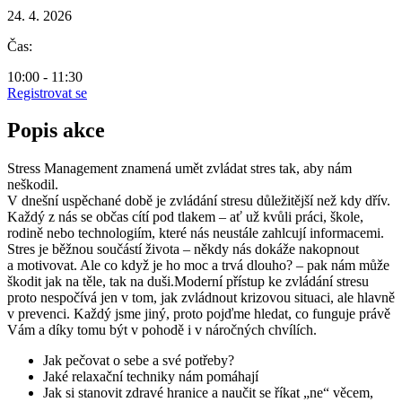
24. 4. 2026
Čas:
10:00 - 11:30
Registrovat se
Popis akce
Stress Management znamená umět zvládat stres tak, aby nám
neškodil.
V dnešní uspěchané době je zvládání stresu důležitější než kdy dřív.
Každý z nás se občas cítí pod tlakem – ať už kvůli práci, škole,
rodině nebo technologiím, které nás neustále zahlcují informacemi.
Stres je běžnou součástí života – někdy nás dokáže nakopnout
a motivovat. Ale co když je ho moc a trvá dlouho? – pak nám může
škodit jak na těle, tak na duši.Moderní přístup ke zvládání stresu
proto nespočívá jen v tom, jak zvládnout krizovou situaci, ale hlavně
v prevenci. Každý jsme jiný, proto pojďme hledat, co funguje právě
Vám a díky tomu být v pohodě i v náročných chvílích.
Jak pečovat o sebe a své potřeby?
Jaké relaxační techniky nám pomáhají
Jak si stanovit zdravé hranice a naučit se říkat „ne“ věcem,