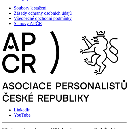
Soubory k stažení
Zásady ochrany osobních údajů
Všeobecné obchodní podmínky
Stanovy APČR
LinkedIn
YouTube