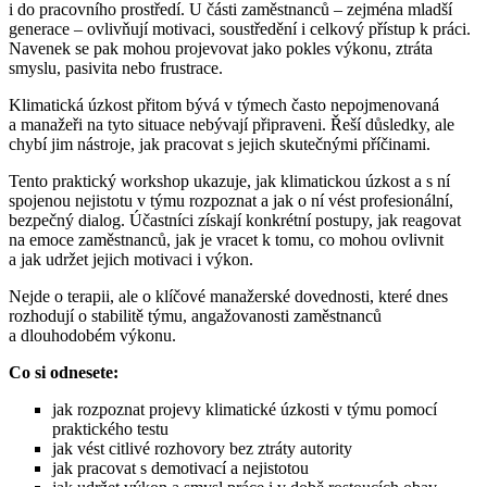
i do pracovního prostředí. U části zaměstnanců – zejména mladší
generace – ovlivňují motivaci, soustředění i celkový přístup k práci.
Navenek se pak mohou projevovat jako pokles výkonu, ztráta
smyslu, pasivita nebo frustrace.
Klimatická úzkost přitom bývá v týmech často nepojmenovaná
a manažeři na tyto situace nebývají připraveni. Řeší důsledky, ale
chybí jim nástroje, jak pracovat s jejich skutečnými příčinami.
Tento praktický workshop ukazuje, jak klimatickou úzkost a s ní
spojenou nejistotu v týmu rozpoznat a jak o ní vést profesionální,
bezpečný dialog. Účastníci získají konkrétní postupy, jak reagovat
na emoce zaměstnanců, jak je vracet k tomu, co mohou ovlivnit
a jak udržet jejich motivaci i výkon.
Nejde o terapii, ale o klíčové manažerské dovednosti, které dnes
rozhodují o stabilitě týmu, angažovanosti zaměstnanců
a dlouhodobém výkonu.
Co si odnesete:
jak rozpoznat projevy klimatické úzkosti v týmu pomocí
praktického testu
jak vést citlivé rozhovory bez ztráty autority
jak pracovat s demotivací a nejistotou