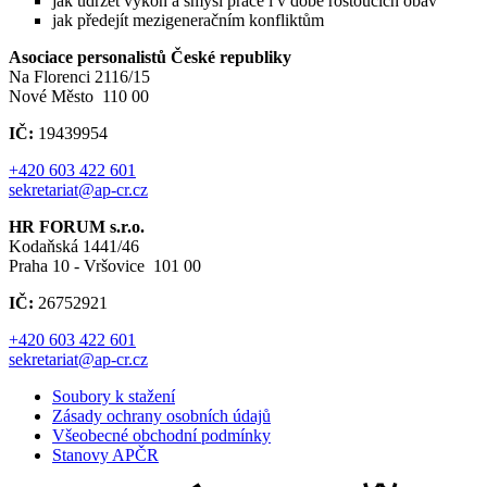
jak udržet výkon a smysl práce i v době rostoucích obav
jak předejít mezigeneračním konfliktům
Asociace personalistů České republiky
Na Florenci 2116/15
Nové Město 110 00
IČ:
19439954
+420 603 422 601
sekretariat@ap-cr.cz
HR FORUM s.r.o.
Kodaňská 1441/46
Praha 10 - Vršovice 101 00
IČ:
26752921
+420 603 422 601
sekretariat@ap-cr.cz
Soubory k stažení
Zásady ochrany osobních údajů
Všeobecné obchodní podmínky
Stanovy APČR