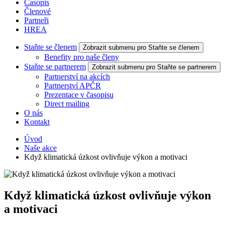
Časopis
Členové
Partneři
HREA
Staňte se členem
Zobrazit submenu pro Staňte se členem
Benefity pro naše členy
Staňte se partnerem
Zobrazit submenu pro Staňte se partnerem
Partnerství na akcích
Partnerství APČR
Prezentace v časopisu
Direct mailing
O nás
Kontakt
Úvod
Naše akce
Když klimatická úzkost ovlivňuje výkon a motivaci
Když klimatická úzkost ovlivňuje výkon
a motivaci