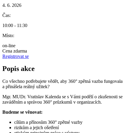
4. 6. 2026
Čas:
10:00 - 11:30
Místo:
on-line
Cena
zdarma
Registrovat se
Popis akce
Co všechno potřebujete vědět, aby 360° zpětná vazba fungovala
a přinášela reálný užitek?
Mgr. MUDr. Vratislav Kalenda se s Vámi podělí o zkušenosti se
zaváděním a správou 360° průzkumů v organizacích.
Budeme se věnovat:
cílům a přínosům 360° zpětné vazby
rizikům a jejich ošetření
etickým principům práce s výstupy