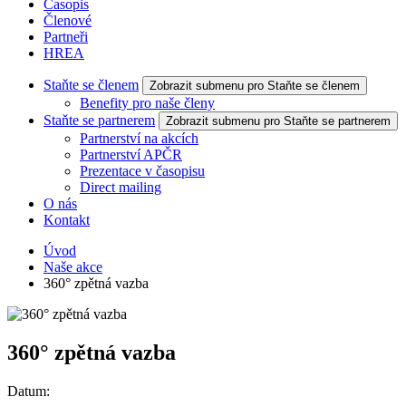
Časopis
Členové
Partneři
HREA
Staňte se členem
Zobrazit submenu pro Staňte se členem
Benefity pro naše členy
Staňte se partnerem
Zobrazit submenu pro Staňte se partnerem
Partnerství na akcích
Partnerství APČR
Prezentace v časopisu
Direct mailing
O nás
Kontakt
Úvod
Naše akce
360° zpětná vazba
360° zpětná vazba
Datum: